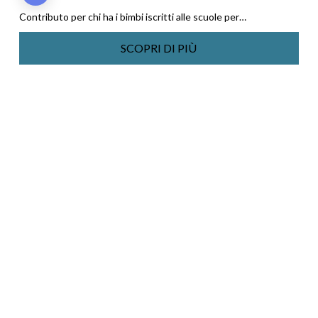
Contributo per chi ha i bimbi iscritti alle scuole per…
SCOPRI DI PIÙ
Contributo
per
studi
scolastici