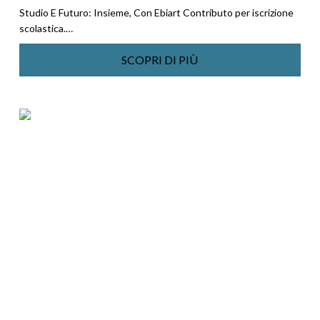
Studio E Futuro: Insieme, Con Ebiart Contributo per iscrizione
scolastica.…
SCOPRI DI PIÙ
Contributo
per
centri
ricreativi
estivi
e
sostegno
alla
disabilità