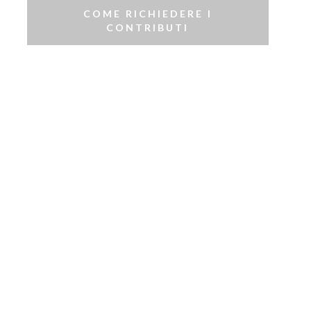
COME RICHIEDERE I
CONTRIBUTI
Contributo
per
servizi
educativi
per
l’infanzia