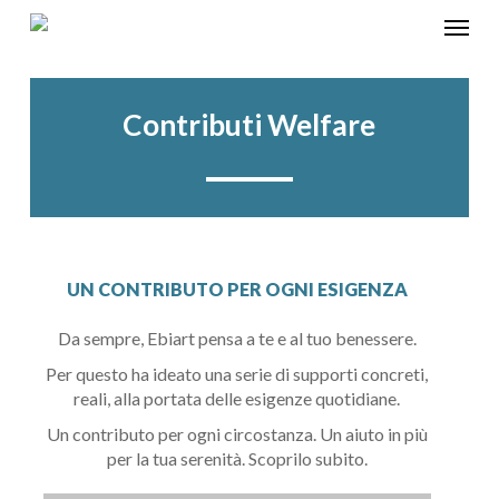
Skip
Menu
to
main
content
Home
»
Contributi Welfare
Contributi Welfare
UN CONTRIBUTO PER OGNI ESIGENZA
Da sempre, Ebiart pensa a te e al tuo benessere.
Per questo ha ideato una serie di supporti concreti,
reali, alla portata delle esigenze quotidiane.
Un contributo per ogni circostanza. Un aiuto in più
per la tua serenità. Scoprilo subito.