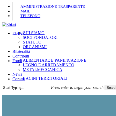
Skip
AMMINISTRAZIONE TRASPARENTE
to
MAIL
main
TELEFONO
content
CHI SIAMO
Menu
EBIART
SOCI FONDATORI
STATUTO
ORGANISMI
Bilateralità
Contributi
ALIMENTARE E PANIFICAZIONE
Fondi
LEGNO E ARREDAMENTO
METALMECCANICA
News
BACINI TERRITORIALI
Contatti
Press enter to begin your search
Searc
Close
Search