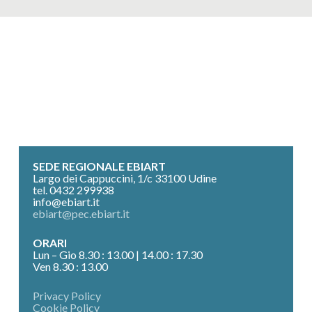
SEDE REGIONALE EBIART
Largo dei Cappuccini, 1/c 33100 Udine
tel.
0432 299938
info@ebiart.it
ebiart@pec.ebiart.it
ORARI
Lun – Gio 8.30 : 13.00 | 14.00 : 17.30
Ven 8.30 : 13.00
Privacy Policy
Cookie Policy