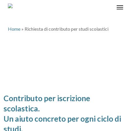
Skip
Menu
to
main
content
Home
»
Richiesta di contributo per studi scolastici
Studio E Futuro: Insieme, Con
Ebiart
Contributo per iscrizione
scolastica.
Un aiuto concreto per ogni ciclo di
studi.