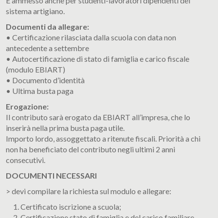
È ammesso anche per studenti-lavoratori dipendenti del
sistema artigiano.
Documenti da allegare
:
• Certificazione rilasciata dalla scuola con data non
antecedente a settembre
• Autocertificazione di stato di famiglia e carico fiscale
(modulo EBIART)
• Documento d’identità
• Ultima busta paga
Erogazione
:
Il contributo sarà erogato da EBIART all’impresa, che lo
inserirà nella prima busta paga utile.
Importo lordo, assoggettato a ritenute fiscali. Priorità a chi
non ha beneficiato del contributo negli ultimi 2 anni
consecutivi.
DOCUMENTI NECESSARI
> devi compilare la richiesta sul modulo e allegare:
Certificato iscrizione a scuola;
Certificazione stato di famiglia e del carico familiare