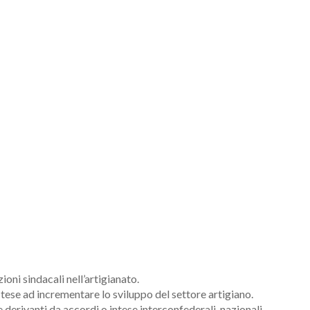
oni sindacali nell’artigianato.
 tese ad incrementare lo sviluppo del settore artigiano.
e derivanti da accordi o intese interconfederali, nazionali