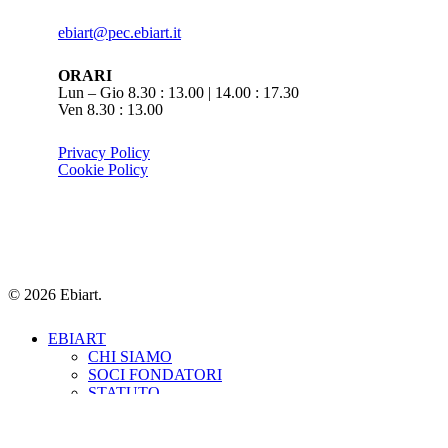
info@ebiart.it
ebiart@pec.ebiart.it
ORARI
Lun – Gio 8.30 : 13.00 | 14.00 : 17.30
Ven 8.30 : 13.00
Privacy Policy
Cookie Policy
© 2026 Ebiart.
Close
EBIART
Menu
CHI SIAMO
SOCI FONDATORI
STATUTO
ORGANISMI
Bilateralità
Contributi