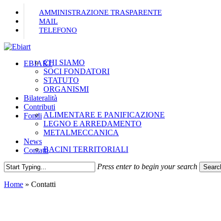
Skip
AMMINISTRAZIONE TRASPARENTE
to
MAIL
main
TELEFONO
content
CHI SIAMO
Menu
EBIART
SOCI FONDATORI
STATUTO
ORGANISMI
Bilateralità
Contributi
ALIMENTARE E PANIFICAZIONE
Fondi
LEGNO E ARREDAMENTO
METALMECCANICA
News
BACINI TERRITORIALI
Contatti
Press enter to begin your search
Searc
Close
Home
»
Contatti
Search