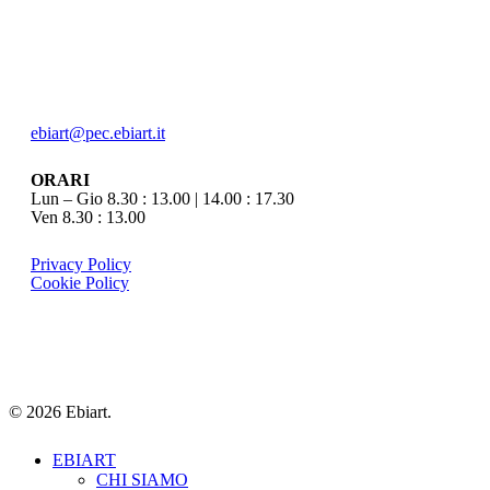
SEDE REGIONALE EBIART
Largo dei Cappuccini, 1/c 33100 Udine
tel.
0432 299938
info@ebiart.it
ebiart@pec.ebiart.it
ORARI
Lun – Gio 8.30 : 13.00 | 14.00 : 17.30
Ven 8.30 : 13.00
Privacy Policy
Cookie Policy
© 2026 Ebiart.
Close
EBIART
Menu
CHI SIAMO