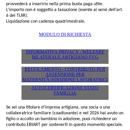
provvederà a inserirlo nella prima busta paga utile.
L’importo non è soggetto a tassazione (esente ai sensi dell’art.
6 del TUIR).
Liquidazione con cadenza quadrimestrale.
MODULO DI RICHIESTA
INFORMATIVA PRIVACY - WELFARE
BILATERALE ARTIGIANO FVG
REGOLAMENTO - CONTRIBUTO PER
ASTENSIONE PER
MATERNITÀ/ADOZIONE LAVORATRICI
AUTOCERTIFICAZIONE STATO
FAMIGLIA
Se sei una titolare d’impresa artigiana, una socia o una
collaboratrice familiare (coadiuvante) e nel
2026
hai avuto un
figlio o accolto un bambino in adozione, puoi richiedere un
contributo EBIART per sostenerti in questo momento speciale.