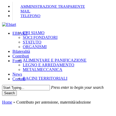
Skip
AMMINISTRAZIONE TRASPARENTE
to
MAIL
main
TELEFONO
content
CHI SIAMO
Menu
EBIART
SOCI FONDATORI
STATUTO
ORGANISMI
Bilateralità
Contributi
ALIMENTARE E PANIFICAZIONE
Fondi
LEGNO E ARREDAMENTO
METALMECCANICA
News
BACINI TERRITORIALI
Contatti
Press enter to begin your search
Search
Close
Home
»
Contributo per astensione, maternità/adozione
Search